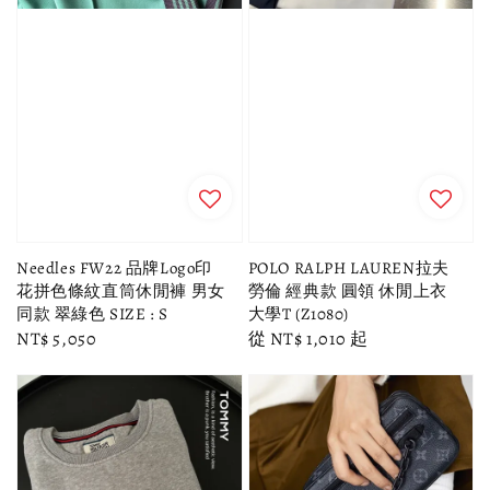
Needles FW22 品牌Logo印
POLO RALPH LAUREN拉夫
花拼色條紋直筒休閒褲 男女
勞倫 經典款 圓領 休閒上衣
同款 翠綠色 SIZE : S
大學T (Z1080)
Regular
NT$ 5,050
Regular
從
NT$ 1,010
起
price
price