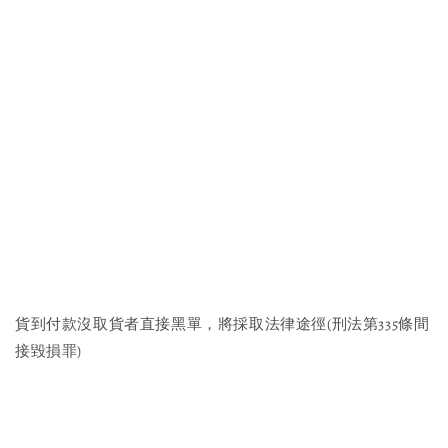
貨到付款沒取貨者直接黑單，將採取法律途徑(刑法第335條間
接毀損罪)