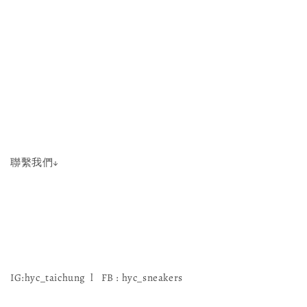
聯繫我們↓
IG:hyc_taichung l FB : hyc_sneakers