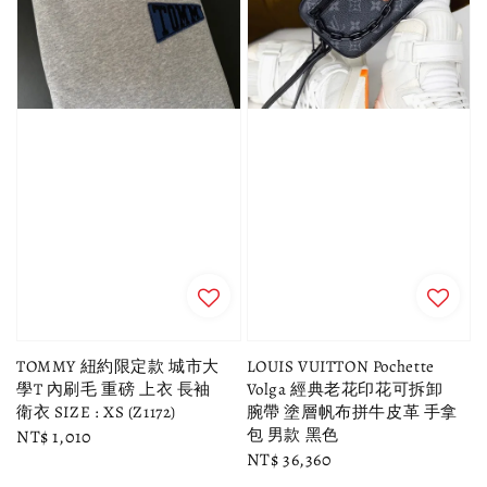
TOMMY 紐約限定款 城市大
LOUIS VUITTON Pochette
學T 內刷毛 重磅 上衣 長袖
Volga 經典老花印花可拆卸
衛衣 SIZE : XS (Z1172)
腕帶 塗層帆布拼牛皮革 手拿
包 男款 黑色
Regular
NT$ 1,010
Regular
NT$ 36,360
price
price