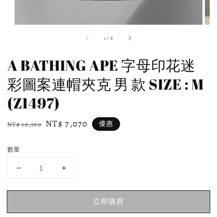
1
/
8
A BATHING APE 字母印花迷
彩圖案連帽夾克 男 款 SIZE : M
(Z1497)
Regular
Sale
NT$ 7,070
優惠
NT$ 10,100
price
price
數量
立即購買