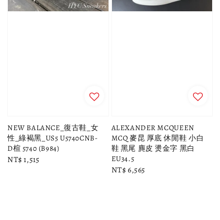
NEW BALANCE_復古鞋_女
ALEXANDER MCQUEEN
性_綠褐黑_US5 U5740CNB-
MCQ 麥昆 厚底 休閒鞋 小白
D楦 5740 (B984)
鞋 黑尾 麂皮 燙金字 黑白
EU34.5
Regular
NT$ 1,515
Regular
NT$ 6,565
price
price