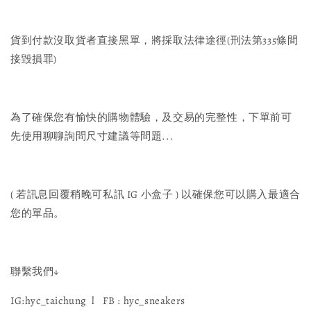
貨到付款沒取貨者直接黑單，將採取法律途徑(刑法第335條間
接毀損罪)
為了確保您有愉快的購物體驗，及交易的完整性，下單前可
先使用聊聊詢問尺寸建議等問題...
( 若訊息回覆稍晚可私訊 IG 小盒子 ) 以確保您可以購入最適合
您的單品。
聯繫我們↓
IG:hyc_taichung l FB : hyc_sneakers