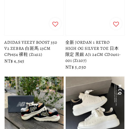
ADIDAS YEEZY BOOST 350
全新 JORDAN 1 RETRO
V2 ZEBRA 白斑馬 23CM
HIGH OG SILVER TOE 日本
CP9654 裸鞋 (Z1412)
限定 黑銀 AJ1 24CM CD0461-
001 (Z1207)
Regular
NT$ 4,545
Regular
NT$ 5,050
price
price