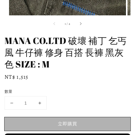
1
/
4
MANA CO.LTD 破壞 補丁 乞丐
風 牛仔褲 修身 百搭 長褲 黑灰
色 SIZE : M
Regular
NT$ 1,515
price
數量
立即購買