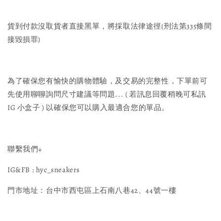
貨到付款沒取貨者直接黑單，將採取法律途徑(刑法第335條間
接毀損罪)
為了確保您有愉快的購物體驗，及交易的完整性，下單前可
先使用聊聊詢問尺寸建議等問題... ( 若訊息回覆稍晚可私訊
IG 小盒子 ) 以確保您可以購入最適合您的單品。
聯繫我們↓
IG&FB : hyc_sneakers
門市地址：台中市西屯區上石南八巷42、44號一樓