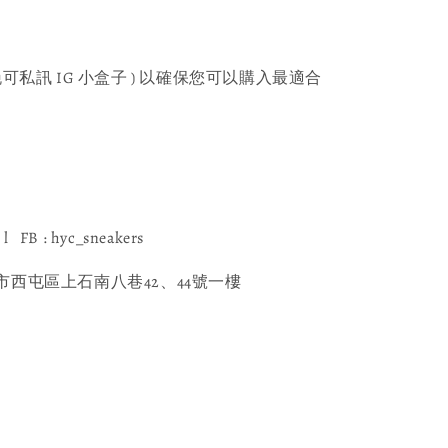
可私訊 IG 小盒子 ) 以確保您可以購入最適合
l FB : hyc_sneakers
西屯區上石南八巷42、44號一樓