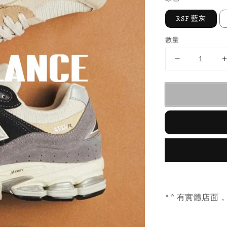
RSF 藍灰
數量
* * 有實體店面