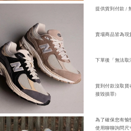
提供貨到付款 / 
賣場商品皆為現
下單後「無法取
貨到付款沒取貨
接毀損罪)
為了確保您有愉
使用聊聊詢問尺寸