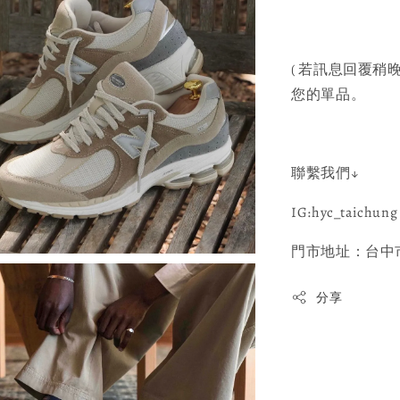
( 若訊息回覆稍晚
您的單品。
聯繫我們↓
IG:hyc_taichung 
門市地址：台中市
分享