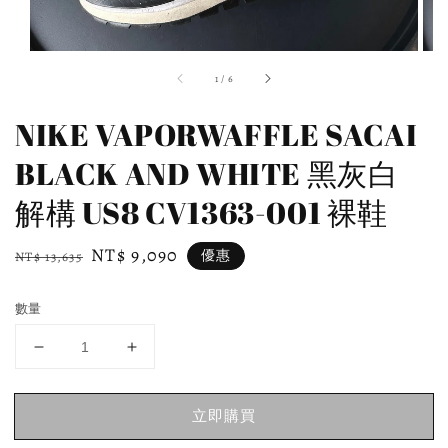
1
/
6
NIKE VAPORWAFFLE SACAI
BLACK AND WHITE 黑灰白
解構 US8 CV1363-001 裸鞋
Regular
Sale
NT$ 9,090
優惠
NT$ 13,635
price
price
數量
立即購買