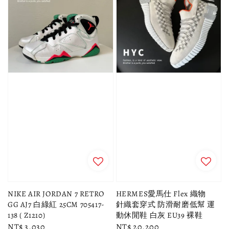
NIKE AIR JORDAN 7 RETRO
HERMES愛馬仕 Flex 織物
GG AJ7 白綠紅 25CM 705417-
針織套穿式 防滑耐磨低幫 運
138 ( Z1210)
動休閒鞋 白灰 EU39 裸鞋
Regular
NT$ 3,030
Regular
NT$ 20,200