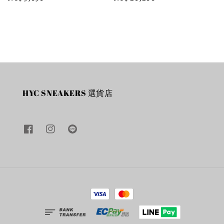
price
price
HYC SNEAKERS 選貨店