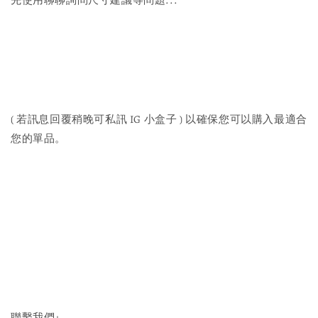
先使用聊聊詢問尺寸建議等問題...
( 若訊息回覆稍晚可私訊 IG 小盒子 ) 以確保您可以購入最適合
您的單品。
聯繫我們↓