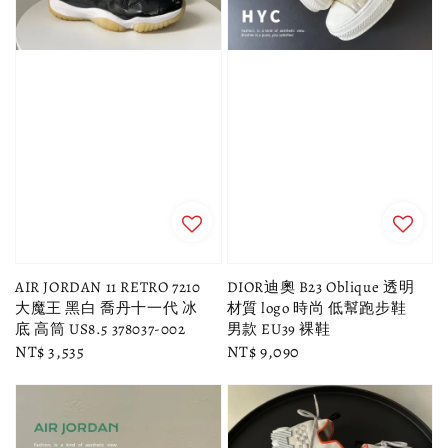
AIR JORDAN 11 RETRO 7210
DIOR迪奧 B23 Oblique 透明
大魔王 黑白 喬丹十一代 冰
材質 logo 時尚 低幫跑步鞋
底 高筒 US8.5 378037-002
男款 EU39 裸鞋
Regular
NT$ 3,535
Regular
NT$ 9,090
price
price