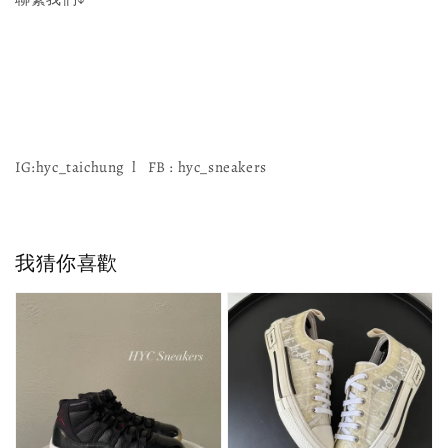
IG:hyc_taichung l FB : hyc_sneakers
我猜你喜歡