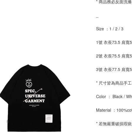
* 商品務必反面洗滌
_
Size ：1 / 2 / 3
1號 衣長73.5 肩寬5
2號 衣長75.5 肩寬5
3號 衣長77.5 肩寬5
* 尺寸皆為商品手
Color ： Black / Wh
Material ：100%co
* 若無嚴重破損瑕
_