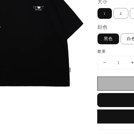
大小
1
2
顔色
黑色
白
數量