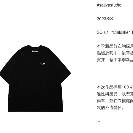
#sativastudio
2023S/S
SG-01  "Childlike" 
本季新品於左胸採
點綴於其中，後背樣式
貫穿，藉由本季新
-
本次作品採用100%
適性與感受，版型
簡單，並在衣襬處配置
次的舒適體驗。
－