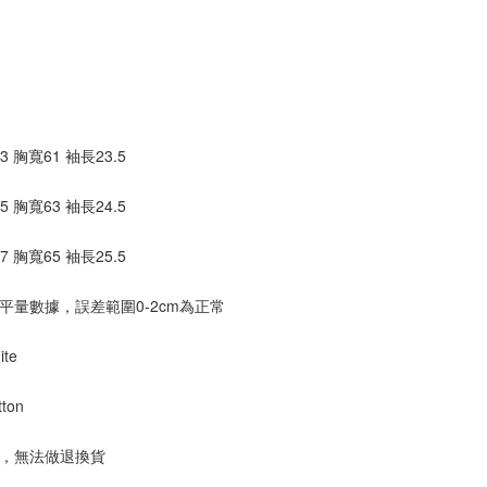
3 胸寬61 袖長23.5
5 胸寬63 袖長24.5
7 胸寬65 袖長25.5
工平量數據，誤差範圍0-2cm為正常
ite
tton
疵，無法做退換貨