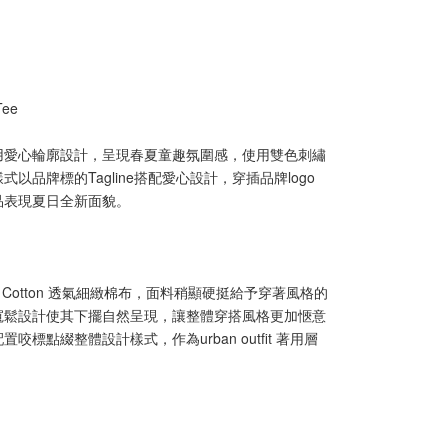
Tee
用愛心輪廓設計，呈現春夏童趣氛圍感，使用雙色刺繡
以品牌標的Tagline搭配愛心設計，穿插品牌logo
品表現夏日全新面貌。
 Cotton 透氣細緻棉布，面料稍顯硬挺給予穿著風格的
寬鬆設計使其下擺自然呈現，讓整體穿搭風格更加愜意
咬標點綴整體設計樣式，作為urban outfit 著用層