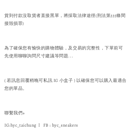
貨到付款沒取貨者直接黑單，將採取法律途徑(刑法第335條間
接毀損罪)
為了確保您有愉快的購物體驗，及交易的完整性，下單前可
先使用聊聊詢問尺寸建議等問題...
( 若訊息回覆稍晚可私訊 IG 小盒子 ) 以確保您可以購入最適合
您的單品。
聯繫我們↓
IG:hyc_taichung l FB : hyc_sneakers