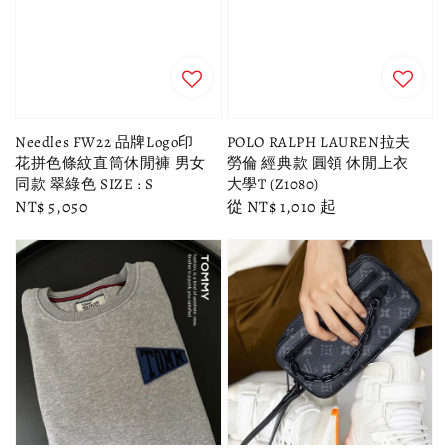
Needles FW22 品牌Logo印
POLO RALPH LAUREN拉夫
花拼色條紋直筒休閒褲 男女
勞倫 經典款 圓領 休閒上衣
同款 翠綠色 SIZE : S
大學T (Z1080)
Regular
NT$ 5,050
Regular
從
NT$ 1,010
起
price
price