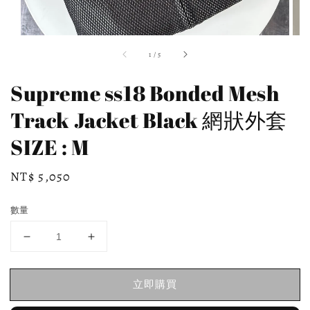
1
/
5
Supreme ss18 Bonded Mesh
Track Jacket Black 網狀外套
SIZE : M
Regular
NT$ 5,050
price
數量
立即購買