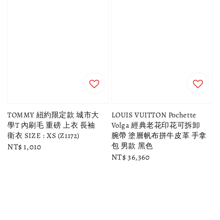
TOMMY 紐約限定款 城市大
LOUIS VUITTON Pochette
學T 內刷毛 重磅 上衣 長袖
Volga 經典老花印花可拆卸
衛衣 SIZE : XS (Z1172)
腕帶 塗層帆布拼牛皮革 手拿
包 男款 黑色
Regular
NT$ 1,010
Regular
NT$ 36,360
price
price