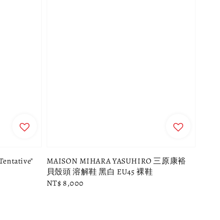
entative"
MAISON MIHARA YASUHIRO 三原康裕
貝殼頭 溶解鞋 黑白 EU45 裸鞋
Regular
NT$ 8,000
price