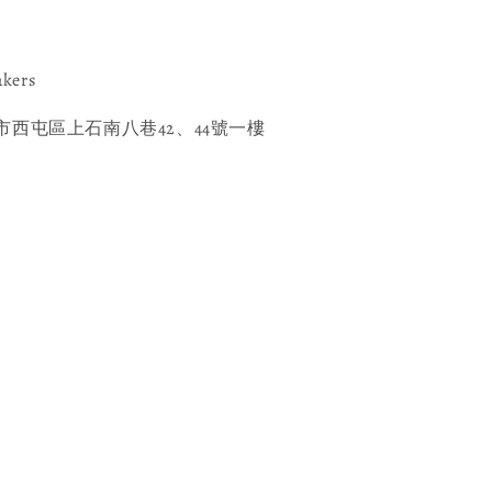
akers
西屯區上石南八巷42、44號一樓