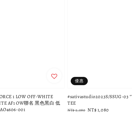
優惠
FORCE 1 LOW OFF-WHITE
#sativastudio2023S/SSUG-03 "T
HITE AF1 OW聯名 黑色黑白 低
TEE
AO4606-001
Regular
Sale
NT$ 1,080
NT$ 2,080
price
price