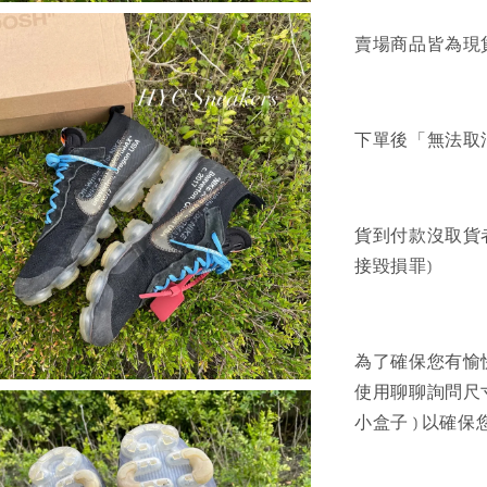
賣場商品皆為現
下單後「無法取
貨到付款沒取貨
接毀損罪)
為了確保您有愉
使用聊聊詢問尺寸建
小盒子 ) 以確