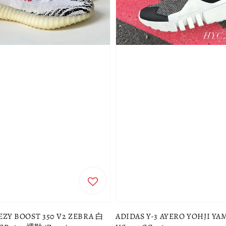
EZY BOOST 350 V2 ZEBRA 白
ADIDAS Y-3 AYERO YOHJI Y