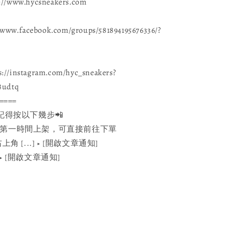
www.hycsneakers.com
ww.facebook.com/groups/581894195676336/?
://instagram.com/hyc_sneakers?
8udtq
====
記得按以下幾步📲
e：官網第一時間上架，可直接前往下單
角 [...] ▶️ [開啟文章通知]
] ▶️ [開啟文章通知]