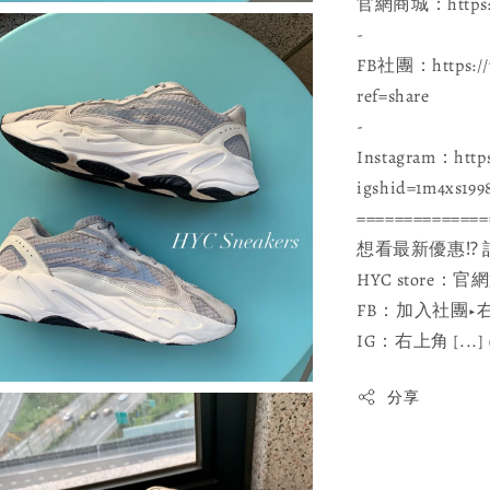
官網商城：https://
-
FB社團：https://w
ref=share
-
Instagram：https
igshid=1m4xs199
==============
想看最新優惠⁉ 
HYC stor
FB：加入社團▶️右上
IG：右上角 [...
分享