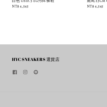
白色 US10.5 EG7596 裸鞋
斑馬 23CM C
Regular
NT$ 4,545
Regular
NT$ 4,545
price
price
HYC SNEAKERS 選貨店