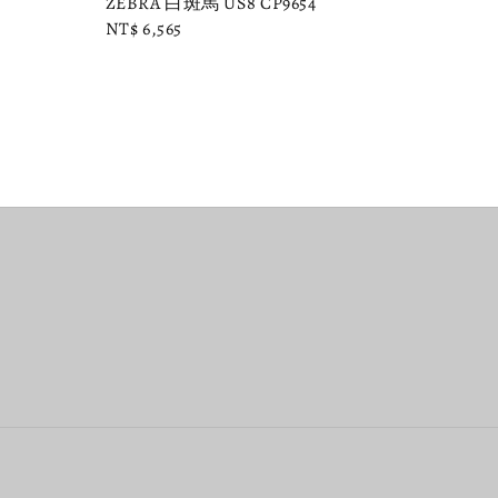
ZEBRA 白斑馬 US8 CP9654
Regular
NT$ 6,565
price