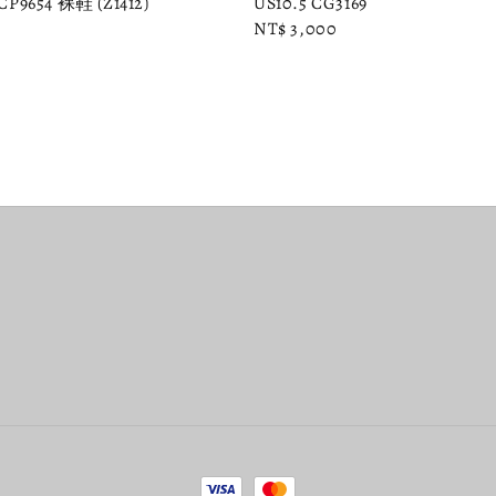
P9654 裸鞋 (Z1412)
US10.5 CG3169
Regular
NT$ 3,000
price