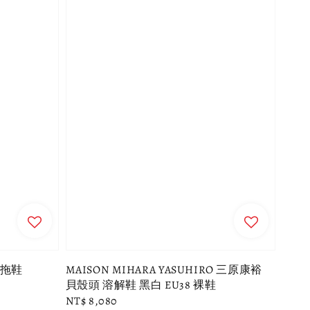
E 拖鞋
MAISON MIHARA YASUHIRO 三原康裕
貝殼頭 溶解鞋 黑白 EU38 裸鞋
Regular
NT$ 8,080