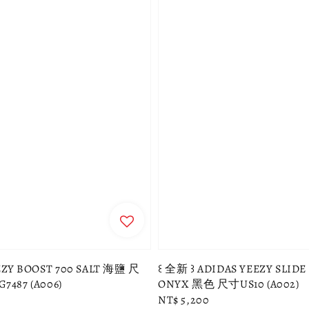
EZY BOOST 700 SALT 海鹽 尺
꒰ 全新 ꒱ ADIDAS YEEZY SLID
G7487 (A006)
ONYX 黑色 尺寸US10 (A002)
Regular
NT$ 5,200