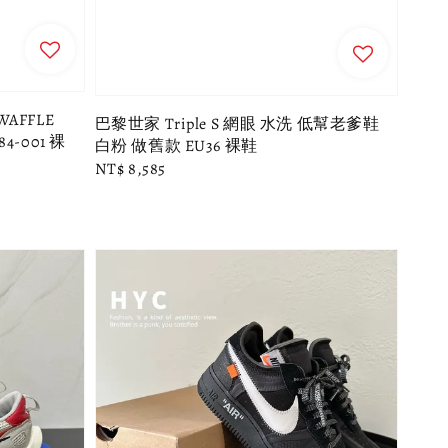
DWAFFLE
巴黎世家 Triple S 網眼 水洗 低幫老爹鞋
-001 裸
白粉 做舊款 EU36 裸鞋
Regular
NT$ 8,585
price