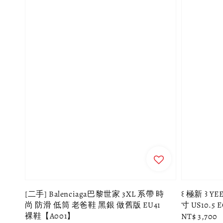
[二手] Balenciaga巴黎世家 3XL 系帶 時
꒰ 極新 ꒱ YE
尚 防滑 低筒 老爸鞋 黑銀 做舊版 EU41
寸 US10.5 E
裸鞋【A001】
Regular
NT$ 3,700