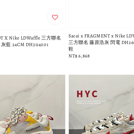
Sacai x FRAGMENT x Nike L
LOT X Nike LDWaffle 三方聯名
三方聯名 藤原浩灰 閃電 DH2684
y'' 灰藍 24CM DH3114001
鞋
Regular
NT$ 6,868
price