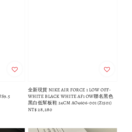
全新現貨 NIKE AIR FORCE 1 LOW OFF-
S9.5
WHITE BLACK WHITE AF1 OW聯名黑色
黑白低幫板鞋 24CM AO4606-001 (Z1501)
Regular
NT$ 28,280
price