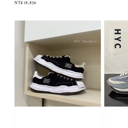
Regular
NT$ 18,856
price
price