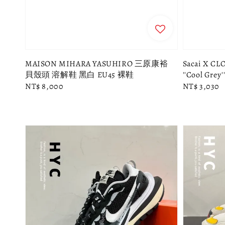
MAISON MIHARA YASUHIRO 三原康裕
Sacai X C
貝殼頭 溶解鞋 黑白 EU45 裸鞋
''Cool Gre
Regular
NT$ 8,000
Regular
NT$ 3,030
price
price