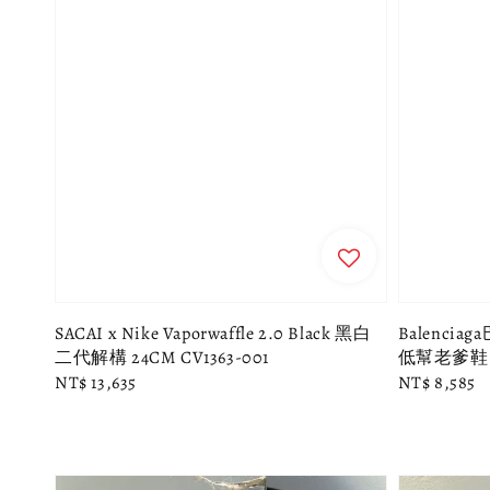
SACAI x Nike Vaporwaffle 2.0 Black 黑白
Balencia
二代解構 24CM CV1363-001
低幫老爹鞋 
Regular
NT$ 13,635
Regular
NT$ 8,585
price
price