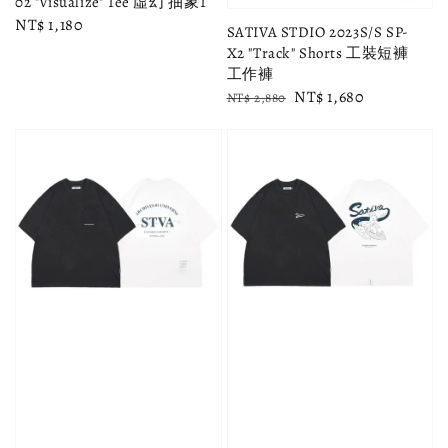
02 "Visualize" Tee 虛幻 抽象T
Regular
NT$ 1,180
SATIVA STDIO 2023S/S SP-
price
X2 "Track" Shorts 工裝短褲
工作褲
Regular
Sale
NT$ 1,680
NT$ 2,880
price
price