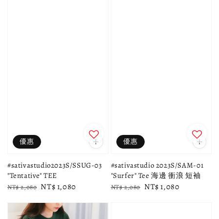
優惠
優惠
#sativastudio2023S/SSUG-03
#sativastudio 2023S/SAM-01
"Tentative" TEE
"Surfer" Tee 海邊 衝浪 短袖
Regular
Sale
NT$ 1,080
Regular
Sale
NT$ 1,080
NT$ 2,080
NT$ 2,080
price
price
price
price