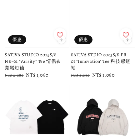
優惠
優惠
SATIVA STUDIO 2023S/S
SATIVA STDIO 2023S/S FR-
NE-01 "Varsity" Tee 情侶衣
01 "Innovation" Tee 科技感短
寬鬆短袖
袖
Regular
Sale
NT$ 1,080
Regular
Sale
NT$ 1,080
NT$ 2,080
NT$ 2,080
price
price
price
price