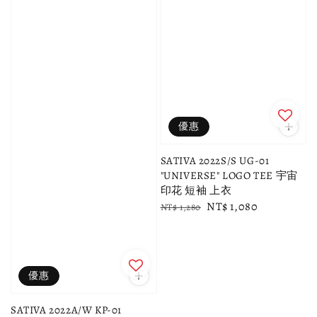
優惠
SATIVA 2022S/S UG-01
"UNIVERSE" LOGO TEE 宇宙
印花 短袖 上衣
Regular
Sale
NT$ 1,080
NT$ 1,280
price
price
優惠
SATIVA 2022A/W KP-01