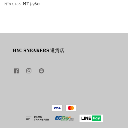
Regular
Sale
NT$ 980
NT$ 1,280
price
price
HYC SNEAKERS 選貨店