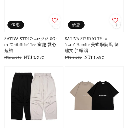
優惠
優惠
SATIVA STDIO 2023S/S SG-
SATIVA STUDIO TH-01
01 "Childlike" Tee 童趣 愛心
"1210" Hoodie 美式學院風 刺
短袖
繡文字 帽踢
Regular
Sale
NT$ 1,080
Regular
Sale
NT$ 1,680
NT$ 2,080
NT$ 2,080
price
price
price
price