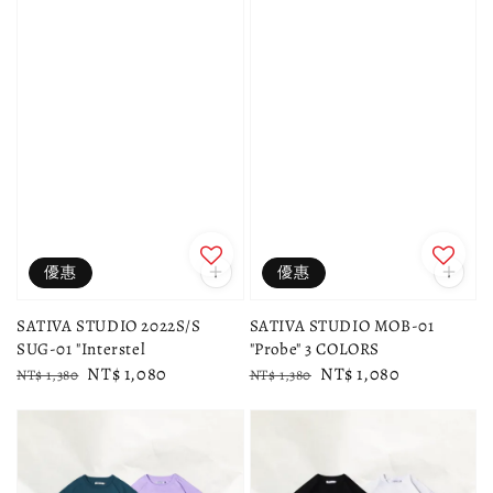
優惠
優惠
SATIVA STUDIO 2022S/S
SATIVA STUDIO MOB-01
SUG-01 "Interstel
"Probe" 3 COLORS
Regular
Sale
NT$ 1,080
Regular
Sale
NT$ 1,080
NT$ 1,380
NT$ 1,380
price
price
price
price