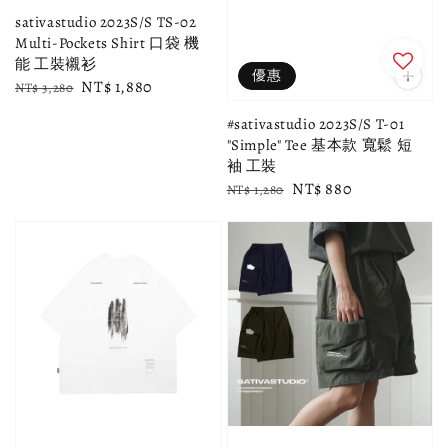
sativastudio 2023S/S TS-02
Multi-Pockets Shirt 口袋 機
能 工裝襯衫
優惠
Regular
Sale
NT$ 1,880
NT$ 3,280
price
price
#sativastudio 2023S/S T-01
"Simple" Tee 基本款 寬鬆 短
袖 工裝
Regular
Sale
NT$ 880
NT$ 1,280
price
price