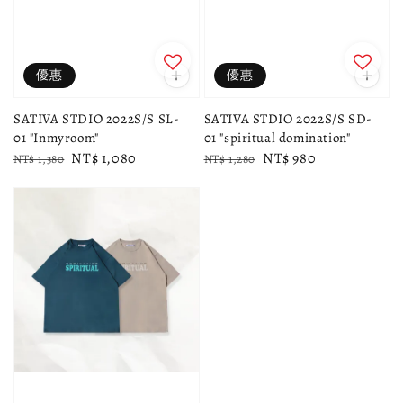
優惠
優惠
SATIVA STDIO 2022S/S SL-
SATIVA STDIO 2022S/S SD-
01 "Inmyroom"
01 "spiritual domination"
Regular
Sale
NT$ 1,080
Regular
Sale
NT$ 980
NT$ 1,380
NT$ 1,280
price
price
price
price