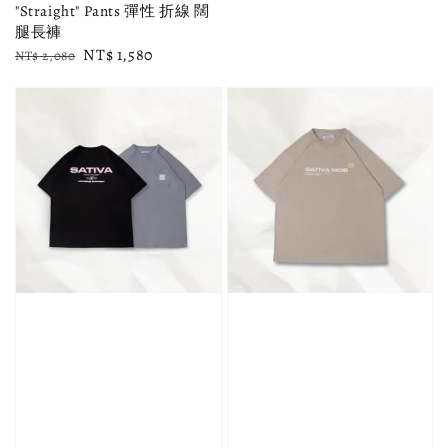
"Straight" Pants 彈性 折線 闊
腿長褲
Regular
Sale
NT$ 1,580
NT$ 2,080
price
price