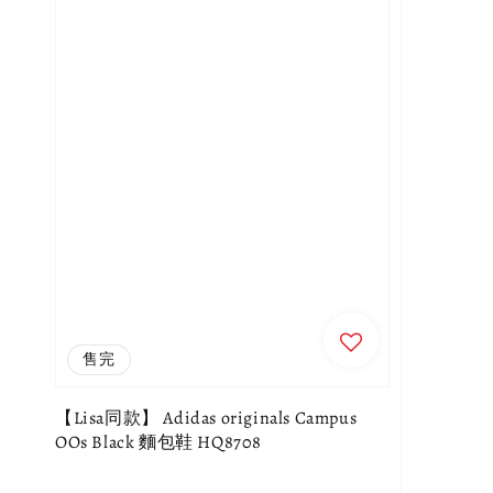
售完
【Lisa同款】 Adidas originals Campus
OOs Black 麵包鞋 HQ8708