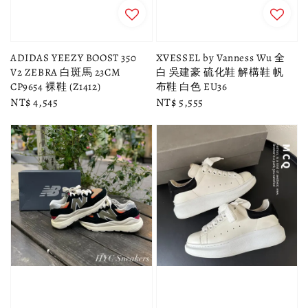
ADIDAS YEEZY BOOST 350
XVESSEL by Vanness Wu 全
V2 ZEBRA 白斑馬 23CM
白 吳建豪 硫化鞋 解構鞋 帆
CP9654 裸鞋 (Z1412)
布鞋 白色 EU36
Regular
NT$ 4,545
Regular
NT$ 5,555
price
price