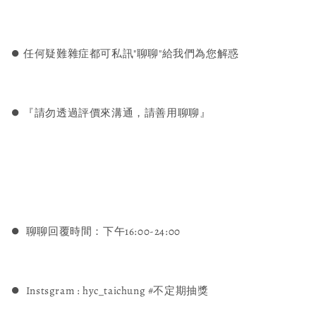
⏺︎ 任何疑難雜症都可私訊"聊聊"給我們為您解惑
⏺︎ 『請勿透過評價來溝通，請善用聊聊』
⏺︎ 聊聊回覆時間：下午16:00-24:00
⏺︎ Instsgram : hyc_taichung #不定期抽獎