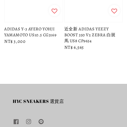
ADIDAS Y-3 AYERO YOHJI
近全新 ADIDAS YEEZY
YAMAMOTO US10.5 CG3169
BOOST 350 V2 ZEBRA 白斑
馬 US8 CP9654
Regular
NT$ 3,000
Regular
NT$ 6,565
price
price
HYC SNEAKERS 選貨店