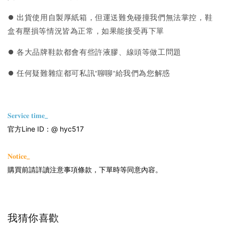
⏺︎ 出貨使用自製厚紙箱，但運送難免碰撞我們無法掌控，鞋
盒有壓損等情況皆為正常，如果能接受再下單
⏺︎ 各大品牌鞋款都會有些許液膠、線頭等做工問題
⏺︎ 任何疑難雜症都可私訊"聊聊"給我們為您解惑
𝐒𝐞𝐫𝐯𝐢𝐜𝐞 𝐭𝐢𝐦𝐞_
官方Line ID：@ hyc517
𝐍𝐨𝐭𝐢𝐜𝐞_
購買前請詳讀注意事項條款，下單時等同意內容。
我猜你喜歡