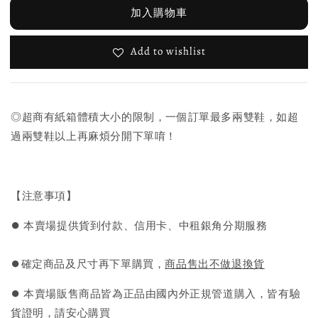
加入購物車
Add to wishlist
◎超商有紙箱體積大小的限制，一個訂單最多兩雙鞋，如超
過兩雙鞋以上再麻煩分開下單唷！
【注意事項】
⏺︎ 本賣場提供貨到付款、信用卡、中租銀角分期服務
⏺︎確定商品及尺寸再下單購買，
商品售出不做退換貨
⏺︎ 本賣場販售商品皆為正品由國內外正規管道購入，皆有驗
貨證明，請安心購買