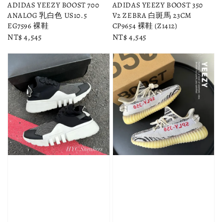
ADIDAS YEEZY BOOST 700
ADIDAS YEEZY BOOST 350
ANALOG 乳白色 US10.5
V2 ZEBRA 白斑馬 23CM
EG7596 裸鞋
CP9654 裸鞋 (Z1412)
Regular
NT$ 4,545
Regular
NT$ 4,545
price
price