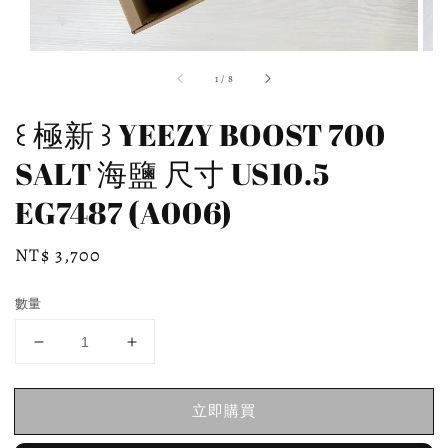
1
/
8
꒰ 極新 ꒱ YEEZY BOOST 700
SALT 海鹽 尺寸 US10.5
EG7487 (A006)
Regular
NT$ 3,700
price
數量
立即購買