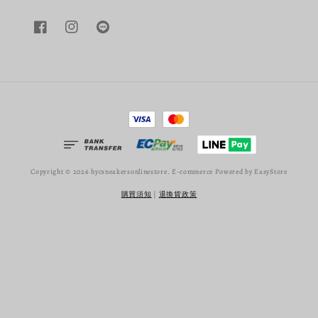
Copyright © 2026 hycsneakersonlinestore. E-commerce Powered by
EasyStore
購買須知
|
退換貨政策