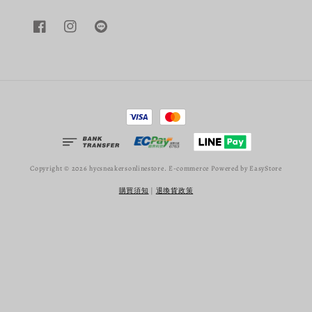
Copyright © 2026 hycsneakersonlinestore. E-commerce Powered by
EasyStore
購買須知
|
退換貨政策