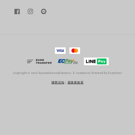
Copyright © 2026 hycsneakersonlinestore. E-commerce Powered by
EasyStore
購買須知
|
退換貨政策