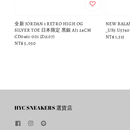
全新 JORDAN 1 RETRO HIGH OG
NEW BA
SILVER TOE 日本限定 黑銀 AJ1 24CM
_US5 U5740
CD0461-001 (Z1207)
Regular
NT$ 1,515
Regular
NT$ 5,050
price
price
HYC SNEAKERS 選貨店