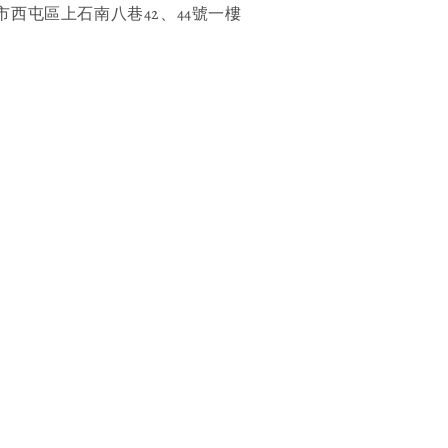
西屯區上石南八巷42、44號一樓