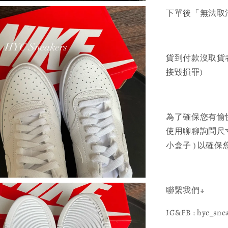
下單後「無法取
貨到付款沒取貨
接毀損罪)
為了確保您有愉
使用聊聊詢問尺寸建
小盒子 ) 以確
聯繫我們↓
IG&FB : hyc_sne