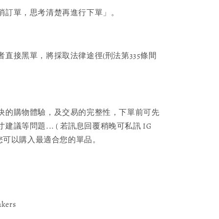
消訂單，思考清楚再進行下單」。
者直接黑單，將採取法律途徑(刑法第335條間
快的購物體驗，及交易的完整性，下單前可先
議等問題... ( 若訊息回覆稍晚可私訊 IG
保您可以購入最適合您的單品。
akers