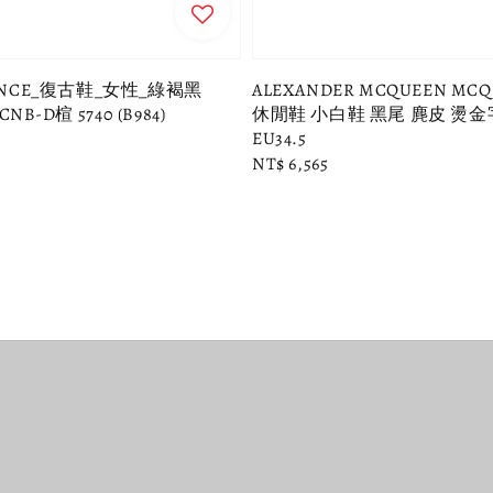
LANCE_復古鞋_女性_綠褐黑
ALEXANDER MCQUEEN MC
CNB-D楦 5740 (B984)
休閒鞋 小白鞋 黑尾 麂皮 燙金
EU34.5
Regular
NT$ 6,565
price