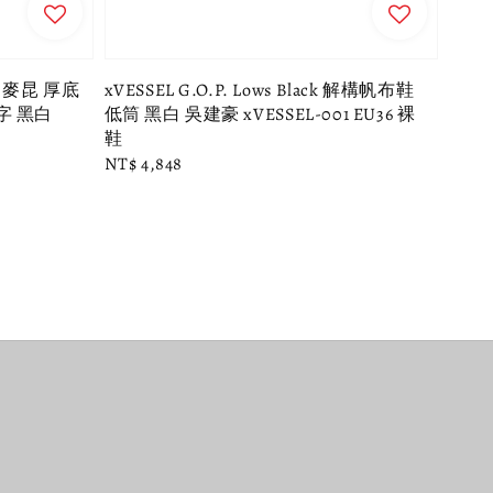
Q 麥昆 厚底
xVESSEL G.O.P. Lows Black 解構帆布鞋
字 黑白
低筒 黑白 吳建豪 xVESSEL-001 EU36 裸
鞋
Regular
NT$ 4,848
price