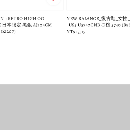
N 1 RETRO HIGH OG
NEW BALANCE_復古鞋_女
OE 日本限定 黑銀 AJ1 24CM
_US5 U5740CNB-D楦 5740 (B98
(Z1207)
Regular
NT$ 1,515
price