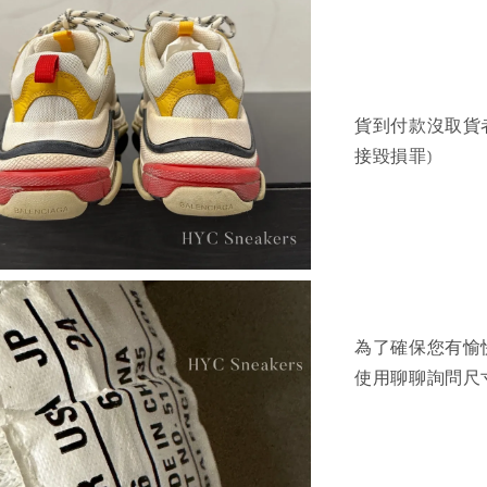
貨到付款沒取貨
接毀損罪)
為了確保您有愉
使用聊聊詢問尺寸