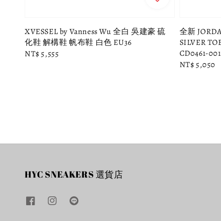
XVESSEL by Vanness Wu 全白 吳建豪 硫
全新 JORDA
化鞋 解構鞋 帆布鞋 白色 EU36
SILVER T
CD0461-001 
Regular
NT$ 5,555
Regular
NT$ 5,050
price
price
HYC SNEAKERS 選貨店