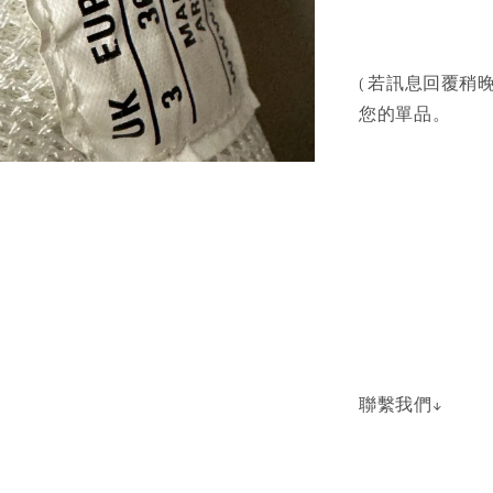
( 若訊息回覆稍晚
您的單品。
聯繫我們↓