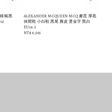
性_綠褐黑
ALEXANDER MCQUEEN MCQ 麥昆 厚底
4)
休閒鞋 小白鞋 黑尾 麂皮 燙金字 黑白
EU34.5
Regular
NT$ 6,565
price