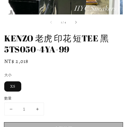
1
/
4
KENZO 老虎 印花 短TEE 黑
5TS050-4YA-99
Regular
NT$ 2,018
price
大小
XS
數量