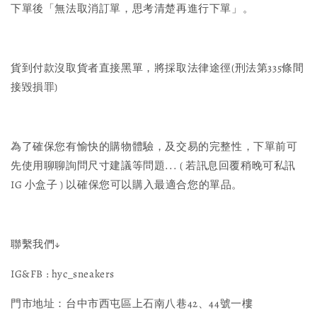
下單後「無法取消訂單，思考清楚再進行下單」。
貨到付款沒取貨者直接黑單，將採取法律途徑(刑法第335條間
接毀損罪)
為了確保您有愉快的購物體驗，及交易的完整性，下單前可
先使用聊聊詢問尺寸建議等問題... ( 若訊息回覆稍晚可私訊
IG 小盒子 ) 以確保您可以購入最適合您的單品。
聯繫我們↓
IG&FB : hyc_sneakers
門市地址：台中市西屯區上石南八巷42、44號一樓