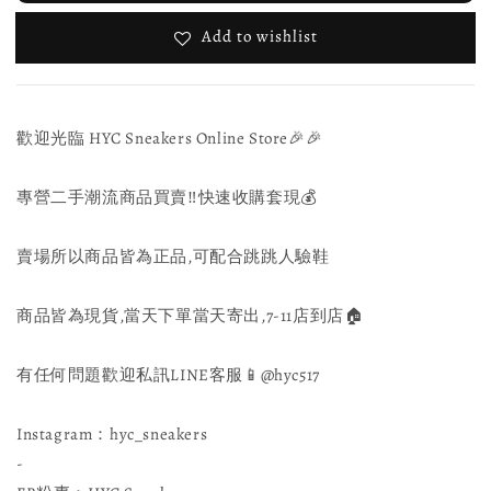
Add to wishlist
歡迎光臨 HYC Sneakers Online Store🎉🎉
專營二手潮流商品買賣‼️快速收購套現💰
賣場所以商品皆為正品,可配合跳跳人驗鞋
商品皆為現貨,當天下單當天寄出,7-11店到店🏠
有任何問題歡迎私訊LINE客服📱@hyc517
Instagram：hyc_sneakers
-