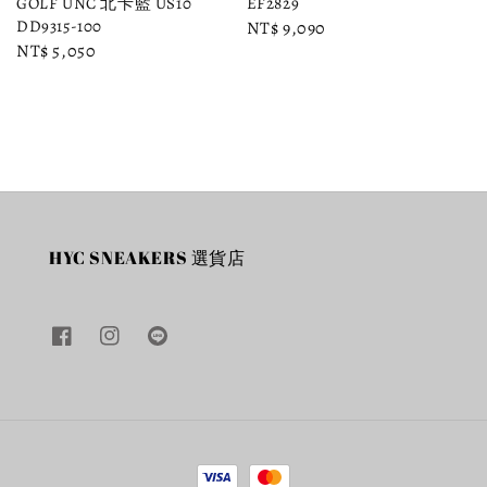
GOLF UNC 北卡藍 US10
EF2829
DD9315-100
Regular
NT$ 9,090
Regular
NT$ 5,050
price
price
HYC SNEAKERS 選貨店