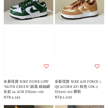
全新現貨 NIKE DUNK LOW
全新現貨 NIKE AIR FORCE 1
"SATIN GREEN" 緞面 綠絲綢
QS ACORN AF1 棕色 US8.5
女款 24.5CM DX5931-100
DJ6395-100 裸鞋
Regular
NT$ 4,545
Regular
NT$ 3,030
price
price