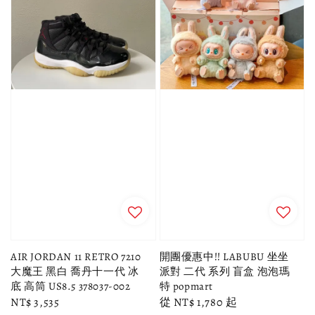
AIR JORDAN 11 RETRO 7210
開團優惠中!! LABUBU 坐坐
大魔王 黑白 喬丹十一代 冰
派對 二代 系列 盲盒 泡泡瑪
底 高筒 US8.5 378037-002
特 popmart
Regular
NT$ 3,535
Regular
從
NT$ 1,780
起