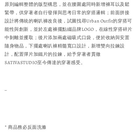
原則編輯整體的版型構思，並在腰圍處同時新增褲耳以及鬆
緊帶，供穿著者自行發揮與思考日常的穿搭邏輯；前面拼接
設計將傳統的喇叭褲改良後，試圖找尋Urban Outfit的穿搭可
能性與創新，並於左處褲擺點綴品牌LOGO，在線性穿搭碎片
中剝離並攫取；後片添加兩處磁吸式口袋，便於收納與安置
隨身物品，下擺處喇叭褲精髓寬口設計，新增雙向拉鍊設
計，配置彈片加鐵片的拉鍊，給予穿著者貫徹
SATIVASTUDIO至今傳達的穿著感受。
_
* 商品務必反面洗滌