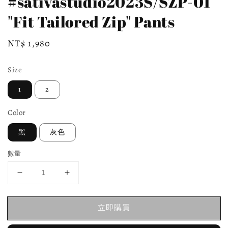
#sativastudio2023S/SZP-01
"Fit Tailored Zip" Pants
Regular
NT$ 1,980
price
Size
1
2
Color
黑
灰色
數量
立即購買