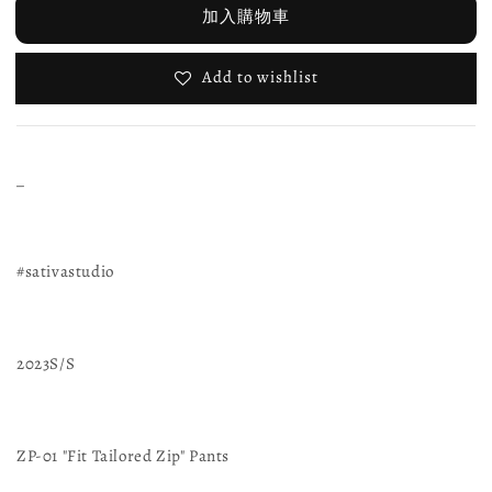
加入購物車
Add to wishlist
_
#sativastudio
2023S/S
ZP-01 "Fit Tailored Zip" Pants