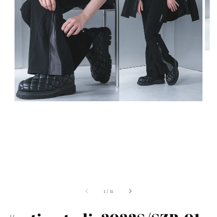
1
/
11