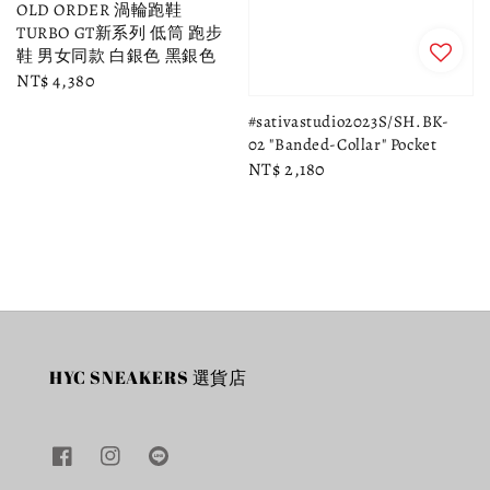
OLD ORDER 渦輪跑鞋
TURBO GT新系列 低筒 跑步
鞋 男女同款 白銀色 黑銀色
Regular
NT$ 4,380
price
#sativastudio2023S/SH.BK-
02 "Banded-Collar" Pocket
Regular
NT$ 2,180
price
HYC SNEAKERS 選貨店