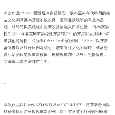
本次作品" ZP-01 "擺脫現今穿搭概念，以80至90年代時興的嬉
皮文化喇叭褲為基礎加以改良，夏季迎接秋季的單品為靈
感，將時尚與美感經由重新設計後融入日常生活，"作為實驗
性單品"，在非寬即窄與線性穿搭碎片中的穿搭對立原則中擘
畫其他可能性，並強調Urban Outfit的原則，" ZP-01 "以穿著
舒適度以及線條比例為核心，塑造過往文化的同時，傳承想
像生活的樣貌與重新模擬，理解與解釋生活Vibe的想像後，
穿著單品遊走於都市之中。
-
本次作品採用90% NYLON以及10% SPANDEX，將穿著舒適與
線條邏輯同時呈現與重新排列，以上窄下寬的線條排列框架