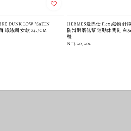
E DUNK LOW "SATIN
HERMES愛馬仕 Flex 織物 
緞面 綠絲綢 女款 24.5CM
防滑耐磨低幫 運動休閒鞋 白灰 E
鞋
Regular
NT$ 20,200
price