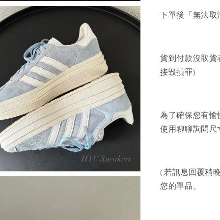
下單後「無法取
貨到付款沒取貨
接毀損罪)
為了確保您有愉
使用聊聊詢問尺寸
( 若訊息回覆稍晚
您的單品。