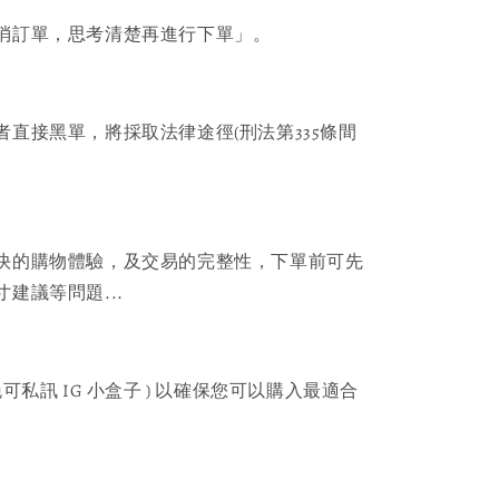
消訂單，思考清楚再進行下單」。
者直接黑單，將採取法律途徑(刑法第335條間
快的購物體驗，及交易的完整性，下單前可先
建議等問題...
可私訊 IG 小盒子 ) 以確保您可以購入最適合