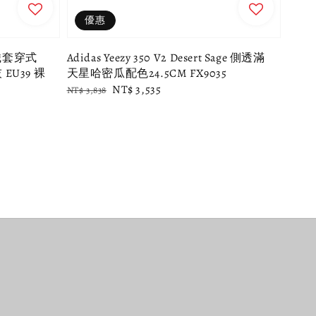
優惠
針織套穿式
Adidas Yeezy 350 V2 Desert Sage 側透滿
U39 裸
天星哈密瓜配色24.5CM FX9035
Regular
Sale
NT$ 3,535
NT$ 3,838
price
price