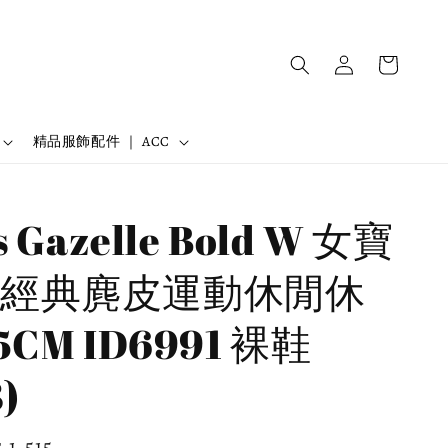
精品服飾配件 ｜ ACC
s Gazelle Bold W 女寶
經典麂皮運動休閒休
5CM ID6991 裸鞋
)
e
 1,515
預購商品