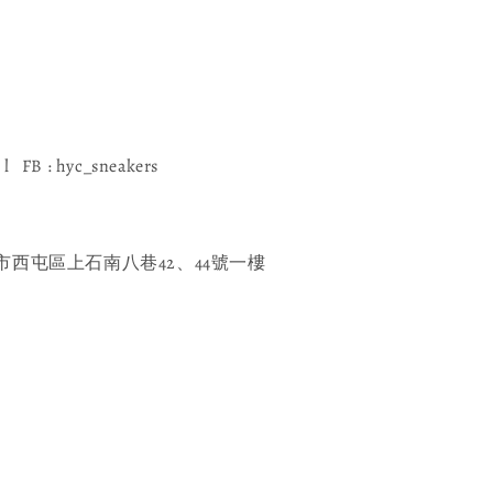
l FB : hyc_sneakers
西屯區上石南八巷42、44號一樓