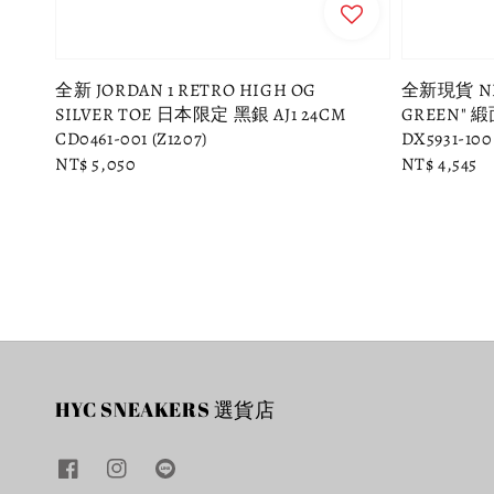
全新 JORDAN 1 RETRO HIGH OG
全新現貨 NIK
SILVER TOE 日本限定 黑銀 AJ1 24CM
GREEN" 
CD0461-001 (Z1207)
DX5931-100
Regular
NT$ 5,050
Regular
NT$ 4,545
price
price
HYC SNEAKERS 選貨店