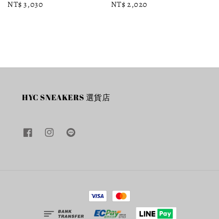
Regular
NT$ 3,030
Regular
NT$ 2,020
price
price
HYC SNEAKERS 選貨店