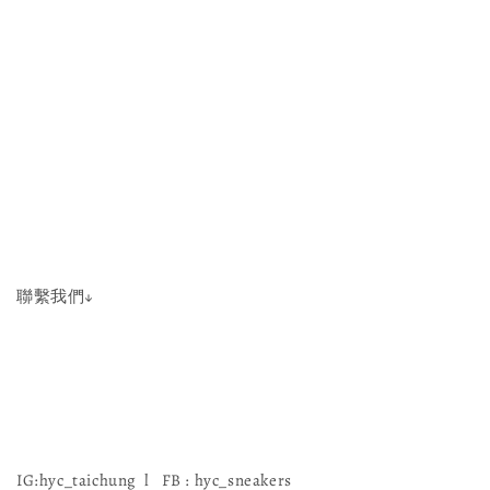
聯繫我們↓
IG:hyc_taichung l FB : hyc_sneakers