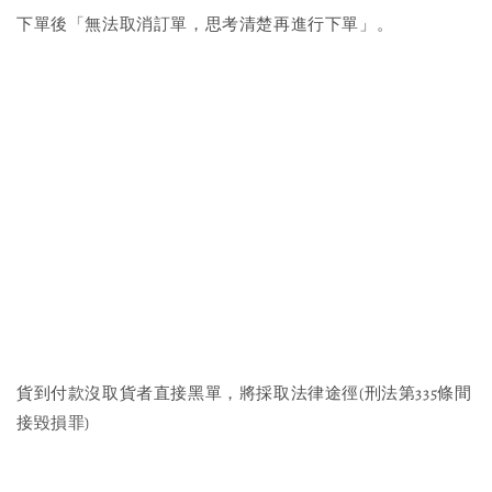
下單後「無法取消訂單，思考清楚再進行下單」。
貨到付款沒取貨者直接黑單，將採取法律途徑(刑法第335條間
接毀損罪)