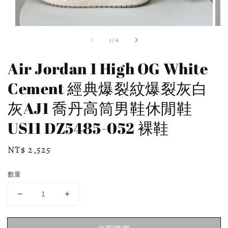
1
/
6
Air Jordan 1 High OG White
Cement 經典爆裂紋爆裂灰白
灰AJ1 喬丹高筒男鞋休閒鞋
US11 DZ5485-052 裸鞋
Regular
NT$ 2,525
price
數量