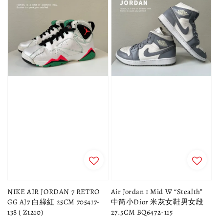
NIKE AIR JORDAN 7 RETRO
Air Jordan 1 Mid W “Stealth”
GG AJ7 白綠紅 25CM 705417-
中筒小Dior 米灰女鞋男女段
138 ( Z1210)
27.5CM BQ6472-115