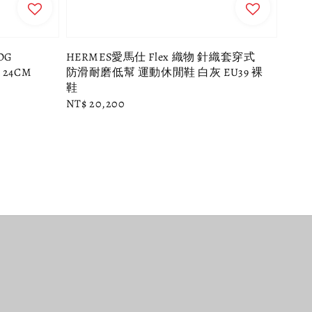
OG
HERMES愛馬仕 Flex 織物 針織套穿式
 24CM
防滑耐磨低幫 運動休閒鞋 白灰 EU39 裸
鞋
Regular
NT$ 20,200
price