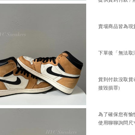
賣場商品皆為現
下單後「無法取
貨到付款沒取貨
接毀損罪)
為了確保您有愉
使用聊聊詢問尺寸