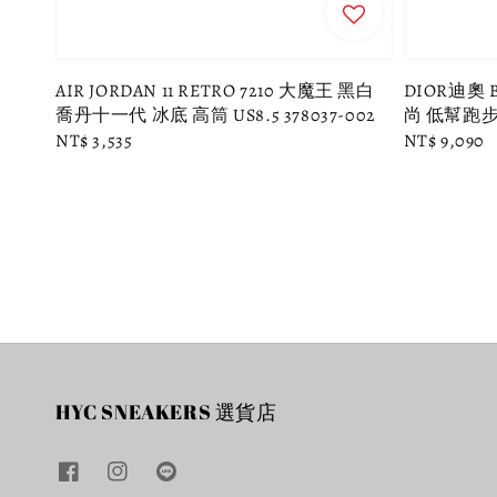
AIR JORDAN 11 RETRO 7210 大魔王 黑白
DIOR迪奧 B
喬丹十一代 冰底 高筒 US8.5 378037-002
尚 低幫跑步鞋
Regular
NT$ 3,535
Regular
NT$ 9,090
price
price
HYC SNEAKERS 選貨店