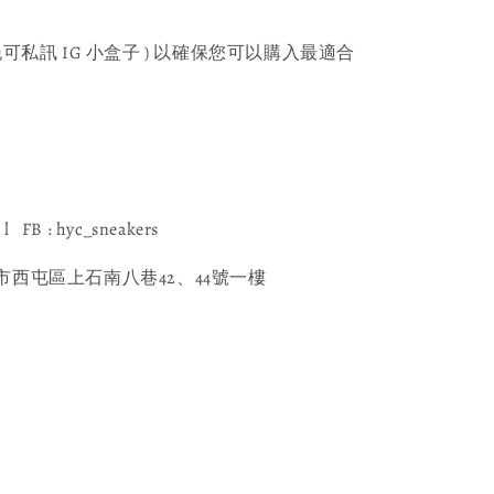
可私訊 IG 小盒子 ) 以確保您可以購入最適合
l FB : hyc_sneakers
西屯區上石南八巷42、44號一樓