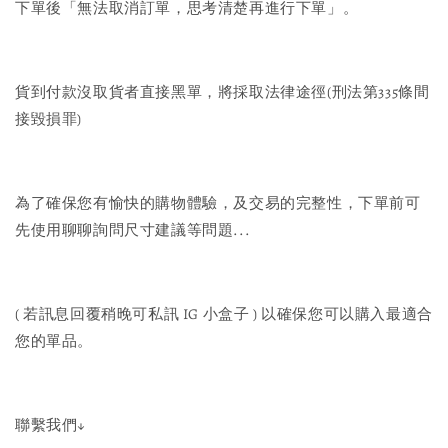
下單後「無法取消訂單，思考清楚再進行下單」。
貨到付款沒取貨者直接黑單，將採取法律途徑(刑法第335條間
接毀損罪)
為了確保您有愉快的購物體驗，及交易的完整性，下單前可
先使用聊聊詢問尺寸建議等問題...
( 若訊息回覆稍晚可私訊 IG 小盒子 ) 以確保您可以購入最適合
您的單品。
聯繫我們↓