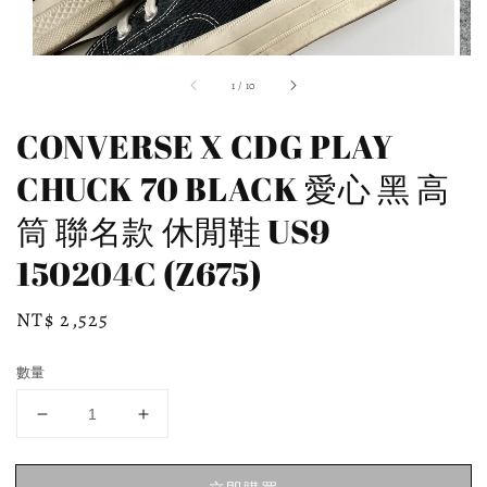
1
/
10
CONVERSE X CDG PLAY
CHUCK 70 BLACK 愛心 黑 高
筒 聯名款 休閒鞋 US9
150204C (Z675)
Regular
NT$ 2,525
price
數量