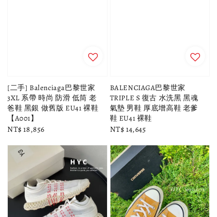
[二手] Balenciaga巴黎世家
BALENCIAGA巴黎世家
3XL 系帶 時尚 防滑 低筒 老
TRIPLE S 復古 水洗黑 黑魂
爸鞋 黑銀 做舊版 EU41 裸鞋
氣墊 男鞋 厚底增高鞋 老爹
【A001】
鞋 EU41 裸鞋
Regular
NT$ 18,856
Regular
NT$ 14,645
price
price