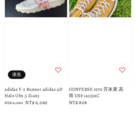
優惠
adidas Y-3 Runner adidas 4D
CONVERSE 1970 芥末黃 高
Halo US9.5 Z1495
筒 US8 142336C
Regular
Sale
NT$ 6,060
Regular
NT$ 808
NT$ 9,090
price
price
price