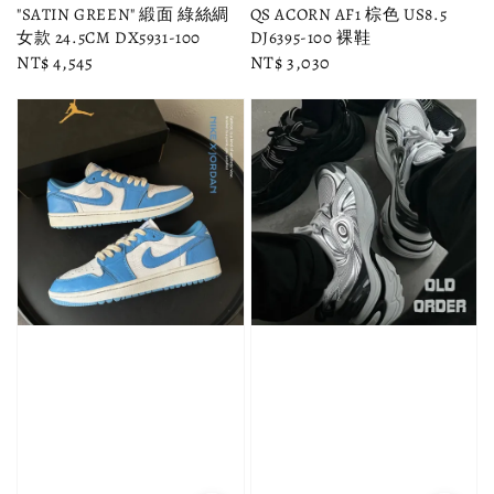
"SATIN GREEN" 緞面 綠絲綢
QS ACORN AF1 棕色 US8.5
女款 24.5CM DX5931-100
DJ6395-100 裸鞋
Regular
NT$ 4,545
Regular
NT$ 3,030
price
price