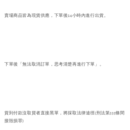
賣場商品皆為現貨供應，下單後24小時內進行出貨。
下單後「無法取消訂單，思考清楚再進行下單」。
貨到付款沒取貨者直接黑單，將採取法律途徑(刑法第335條間
接毀損罪)