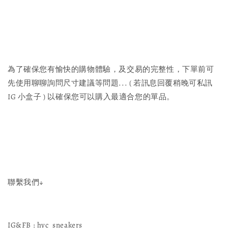
為了確保您有愉快的購物體驗，及交易的完整性，下單前可
先使用聊聊詢問尺寸建議等問題... ( 若訊息回覆稍晚可私訊
IG 小盒子 ) 以確保您可以購入最適合您的單品。
聯繫我們↓
IG&FB : hyc_sneakers