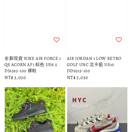
全新現貨 NIKE AIR FORCE 1
AIR JORDAN 1 LOW RETRO
QS ACORN AF1 棕色 US8.5
GOLF UNC 北卡藍 US10
DJ6395-100 裸鞋
DD9315-100
Regular
NT$ 3,030
Regular
NT$ 5,050
price
price