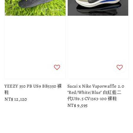
YEEZY 350 PB US9 BB5350 裸
Sacai x Nike Vaporwaffle 2.0
鞋
"Red/White/Blue" 白紅藍二
代US9.5 CV1363-100 裸鞋
Regular
NT$ 12,120
Regular
NT$ 9,595
price
price