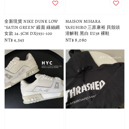
全新現貨 NIKE DUNK LOW
MAISON MIHARA
"SATIN GREEN" 緞面 綠絲綢
YASUHIRO 三原康裕 貝殼頭
女款 24.5CM DX5931-100
溶解鞋 黑白 EU38 裸鞋
Regular
NT$ 4,545
Regular
NT$ 8,080
price
price