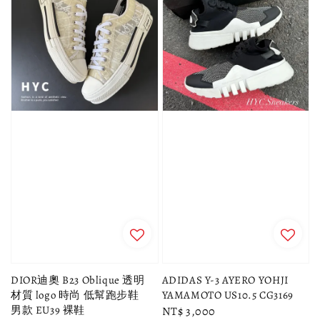
DIOR迪奧 B23 Oblique 透明
ADIDAS Y-3 AYERO YOHJI
材質 logo 時尚 低幫跑步鞋
YAMAMOTO US10.5 CG3169
男款 EU39 裸鞋
Regular
NT$ 3,000