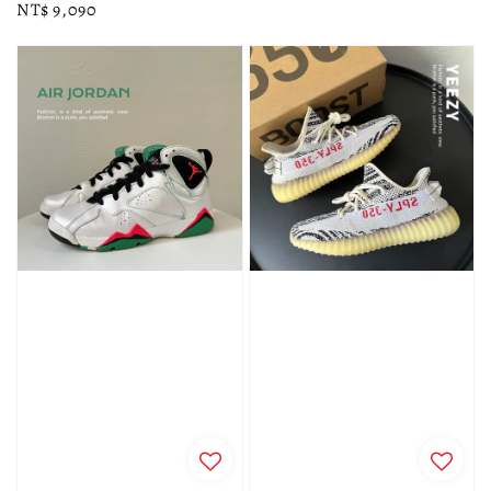
Regular
NT$ 9,090
price
price