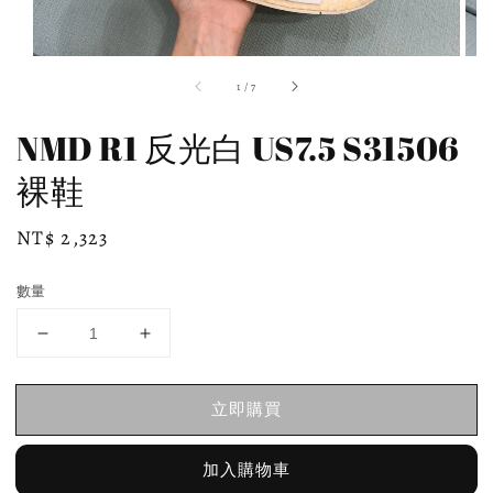
1
/
7
NMD R1 反光白 US7.5 S31506
裸鞋
Regular
NT$ 2,323
price
數量
立即購買
加入購物車