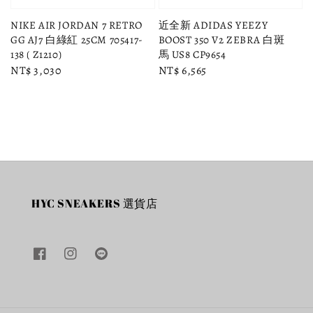
NIKE AIR JORDAN 7 RETRO
近全新 ADIDAS YEEZY
GG AJ7 白綠紅 25CM 705417-
BOOST 350 V2 ZEBRA 白斑
138 ( Z1210)
馬 US8 CP9654
Regular
NT$ 3,030
Regular
NT$ 6,565
price
price
HYC SNEAKERS 選貨店