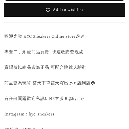
Add to wishlist
歡迎光臨 HYC Sneakers Online Store🎉🎉
專營二手潮流商品買賣‼️快速收購套現💰
賣場所以商品皆為正品,可配合跳跳人驗鞋
商品皆為現貨,當天下單當天寄出,7-11店到店🏠
有任何問題歡迎私訊LINE客服📱@hyc517
Instagram：hyc_sneakers
-