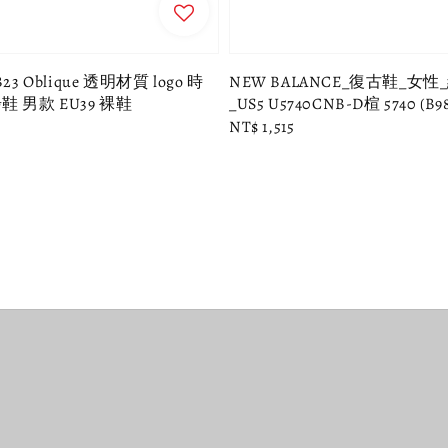
23 Oblique 透明材質 logo 時
NEW BALANCE_復古鞋_女
 男款 EU39 裸鞋
_US5 U5740CNB-D楦 5740 (B98
Regular
NT$ 1,515
price