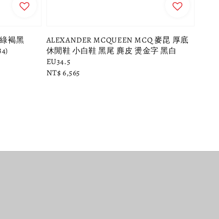
性_綠褐黑
ALEXANDER MCQUEEN MCQ 麥昆 厚底
4)
休閒鞋 小白鞋 黑尾 麂皮 燙金字 黑白
EU34.5
Regular
NT$ 6,565
price