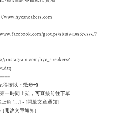
www.hycsneakers.com
ww.facebook.com/groups/581894195676336/?
://instagram.com/hyc_sneakers?
8udtq
====
記得按以下幾步📲
e：官網第一時間上架，可直接前往下單
角 [...] ▶️ [開啟文章通知]
] ▶️ [開啟文章通知]