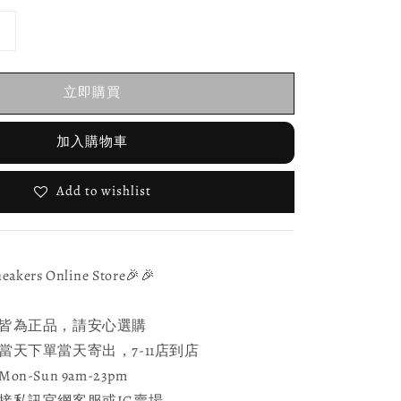
立即購買
加入購物車
Add to wishlist
ers Online Store🎉🎉
皆為正品，請安心選購
天下單當天寄出，7-11店到店
-Sun 9am-23pm
接私訊官網客服或IG賣場