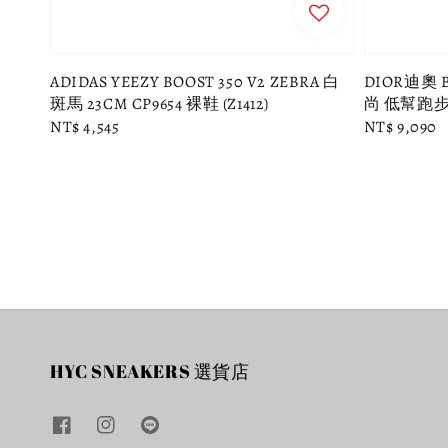
ADIDAS YEEZY BOOST 350 V2 ZEBRA 白
DIOR迪奧 B
斑馬 23CM CP9654 裸鞋 (Z1412)
尚 低幫跑步鞋
Regular
NT$ 4,545
Regular
NT$ 9,090
price
price
HYC SNEAKERS 選貨店