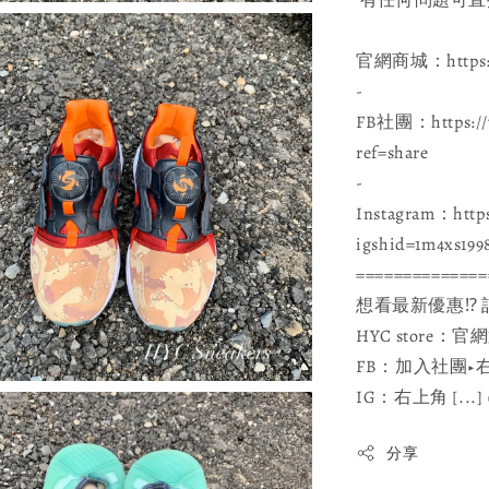
官網商城：https://
-
FB社團：https://w
ref=share
-
Instagram：https
igshid=1m4xs199
==============
想看最新優惠⁉ 
HYC stor
FB：加入社團▶️右上
IG：右上角 [...
分享