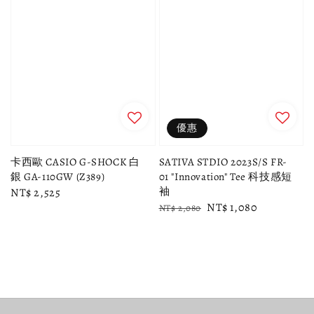
優惠
卡西歐 CASIO G-SHOCK 白
SATIVA STDIO 2023S/S FR-
銀 GA-110GW (Z389)
01 "Innovation" Tee 科技感短
袖
Regular
NT$ 2,525
Regular
Sale
NT$ 1,080
price
NT$ 2,080
price
price