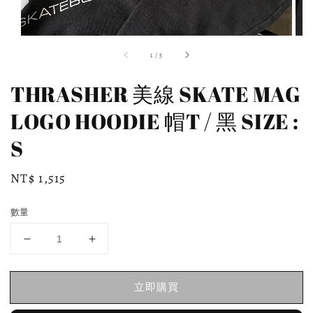
1
/
5
THRASHER 美線 SKATE MAG
LOGO HOODIE 帽T / 黑 SIZE :
S
Regular
NT$ 1,515
price
數量
立即購買