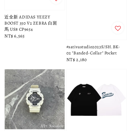
近全新 ADIDAS YEEZY
BOOST 350 V2 ZEBRA 白斑
馬 US8 CP9654
Regular
NT$ 6,565
price
#sativastudio2023S/SH.BK-
02 "Banded-Collar" Pocket
Regular
NT$ 2,180
price