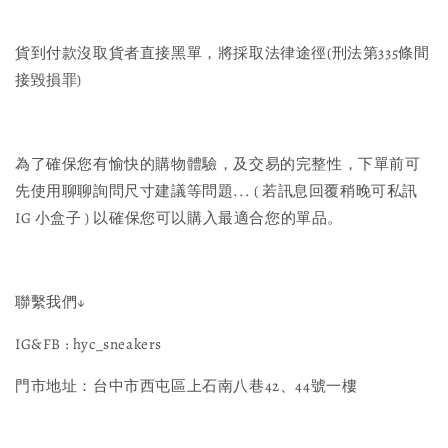
貨到付款沒取貨者直接黑單，將採取法律途徑(刑法第335條間
接毀損罪)
為了確保您有愉快的購物體驗，及交易的完整性，下單前可
先使用聊聊詢問尺寸建議等問題... ( 若訊息回覆稍晚可私訊
IG 小盒子 ) 以確保您可以購入最適合您的單品。
聯繫我們↓
IG&FB : hyc_sneakers
門市地址：台中市西屯區上石南八巷42、44號一樓