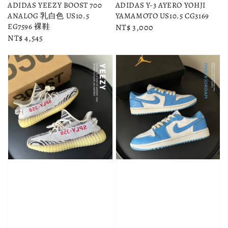
ADIDAS YEEZY BOOST 700
ADIDAS Y-3 AYERO YOHJI
ANALOG 乳白色 US10.5
YAMAMOTO US10.5 CG3169
EG7596 裸鞋
Regular
NT$ 3,000
Regular
NT$ 4,545
price
price