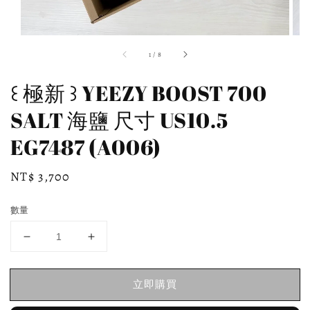
1
/
8
꒰ 極新 ꒱ YEEZY BOOST 700
SALT 海鹽 尺寸 US10.5
EG7487 (A006)
Regular
NT$ 3,700
price
數量
立即購買