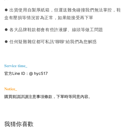
⏺︎ 出貨使用自製厚紙箱，但運送難免碰撞我們無法掌控，鞋
盒有壓損等情況皆為正常，如果能接受再下單
⏺︎ 各大品牌鞋款都會有些許液膠、線頭等做工問題
⏺︎ 任何疑難雜症都可私訊"聊聊"給我們為您解惑
𝐒𝐞𝐫𝐯𝐢𝐜𝐞 𝐭𝐢𝐦𝐞_
官方Line ID：@ hyc517
𝐍𝐨𝐭𝐢𝐜𝐞_
購買前請詳讀注意事項條款，下單時等同意內容。
我猜你喜歡