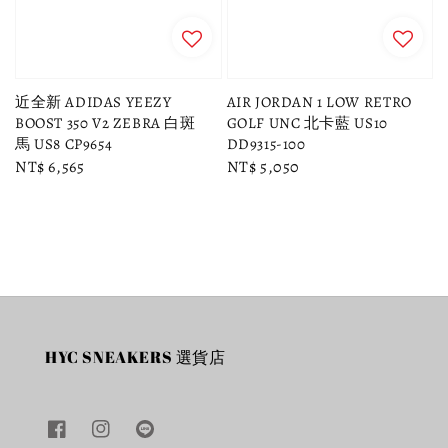
近全新 ADIDAS YEEZY
AIR JORDAN 1 LOW RETRO
BOOST 350 V2 ZEBRA 白斑
GOLF UNC 北卡藍 US10
馬 US8 CP9654
DD9315-100
Regular
NT$ 6,565
Regular
NT$ 5,050
price
price
HYC SNEAKERS 選貨店